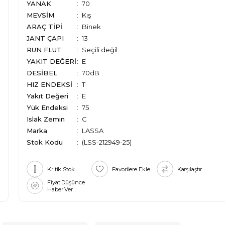
YANAK
70
MEVSİM
Kış
ARAÇ TİPİ
Binek
JANT ÇAPI
13
RUN FLUT
Seçili değil
YAKIT DEĞERİ
E
DESİBEL
70dB
HIZ ENDEKSİ
T
Yakıt Değeri
E
Yük Endeksi
75
Islak Zemin
C
Marka
:
LASSA
Stok Kodu
(LSS-212949-25)
Kritik Stok
Favorilere Ekle
Karşılaştır
Fiyat Düşünce
Haber Ver