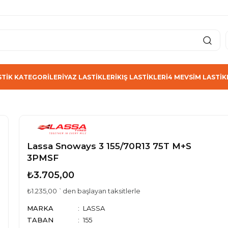
STİK KATEGORİLERİ
YAZ LASTİKLERİ
KIŞ LASTİKLERİ
4 MEVSİM LASTİK
Lassa Snoways 3 155/70R13 75T M+S
3PMSF
₺3.705,00
₺1.235,00
`den başlayan taksitlerle
MARKA
LASSA
TABAN
155