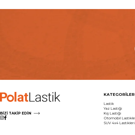
KATEGORİLER
Lastik
Yaz Lastiği
BİZİ TAKİP EDİN
Kış Lastiği
Otomobil Lastikle
SUV 4x4 Lastikleri