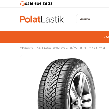
0216 606 36 33
LA
Anasayfa
Kış
Lassa Snoways 3 155/70R13 75T M+S 3PMSF