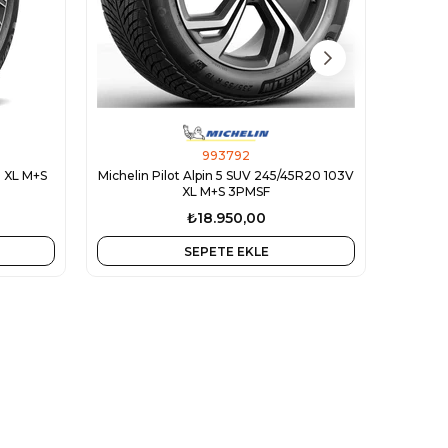
993792
H XL M+S
Michelin Pilot Alpin 5 SUV 245/45R20 103V
Micheli
XL M+S 3PMSF
₺18.950,00
SEPETE EKLE