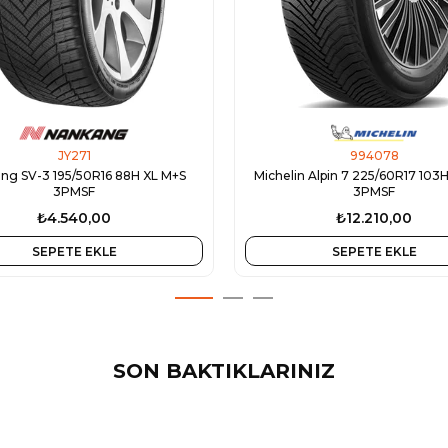
JY271
994078
ng SV-3 195/50R16 88H XL M+S
Michelin Alpin 7 225/60R17 103
3PMSF
3PMSF
₺4.540,00
₺12.210,00
SEPETE EKLE
SEPETE EKLE
SON BAKTIKLARINIZ