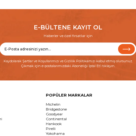
E-BÜLTENE KAYIT OL
Haberler ve özel fırsatlar için
Kaydolarak
Şartlar ve Koşullarımızı
ve
Gizlilik Politikamızı
kabul etmiş olursunuz.
Çıkmak için e-postalarımızdaki Aboneliği İptal Et’i tıklayın.
POPÜLER MARKALAR
Michelin
Bridgestone
Goodyear
ri
Continental
Hankook
Pirelli
Yokohama