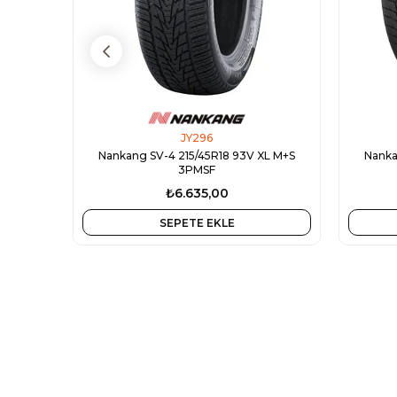
JY296
Nankang SV-4 215/45R18 93V XL M+S
Nanka
3PMSF
₺6.635,00
SEPETE EKLE