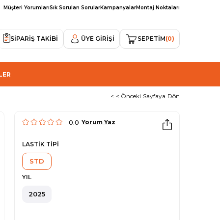
Müşteri Yorumları
Sık Sorulan Sorular
Kampanyalar
Montaj Noktaları
SİPARİŞ TAKİBİ
ÜYE GIRIŞI
SEPETIM
0
LER
< < Önceki Sayfaya Dön
0.0
Yorum Yaz
LASTİK TİPİ
STD
YIL
2025