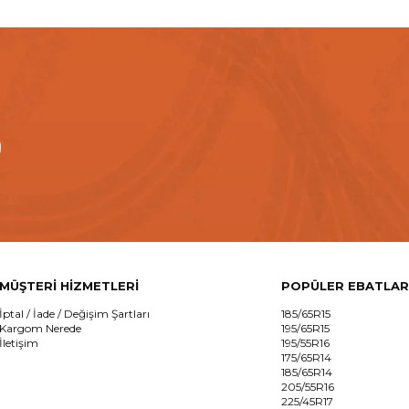
MÜŞTERİ HİZMETLERİ
POPÜLER EBATLAR
İptal / İade / Değişim Şartları
185/65R15
Kargom Nerede
195/65R15
İletişim
195/55R16
175/65R14
185/65R14
205/55R16
225/45R17