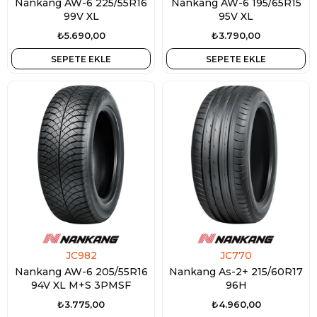
Nankang AW-6 225/55R16
Nankang AW-6 195/65R15
99V XL
95V XL
₺5.690,00
₺3.790,00
SEPETE EKLE
SEPETE EKLE
JC982
JC770
Nankang AW-6 205/55R16
Nankang As-2+ 215/60R17
94V XL M+S 3PMSF
96H
₺3.775,00
₺4.960,00