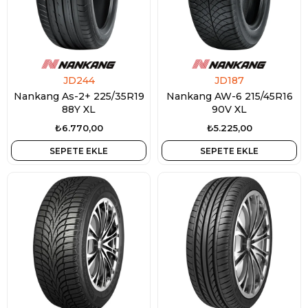
JD244
JD187
Nankang As-2+ 225/35R19
Nankang AW-6 215/45R16
88Y XL
90V XL
₺6.770,00
₺5.225,00
SEPETE EKLE
SEPETE EKLE