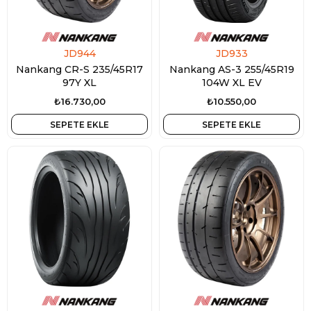
JD944
JD933
Nankang CR-S 235/45R17
Nankang AS-3 255/45R19
97Y XL
104W XL EV
₺16.730,00
₺10.550,00
SEPETE EKLE
SEPETE EKLE