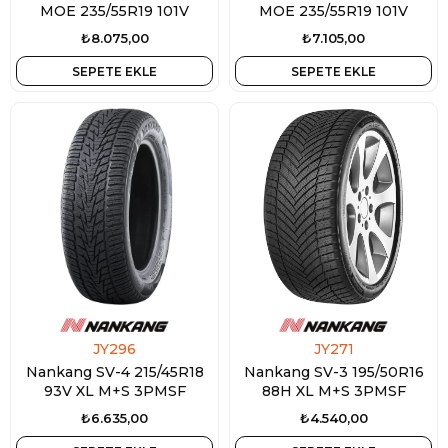
MOE 235/55R19 101V
MOE 235/55R19 101V
₺8.075,00
₺7.105,00
SEPETE EKLE
SEPETE EKLE
JY296
JY271
Nankang SV-4 215/45R18
Nankang SV-3 195/50R16
93V XL M+S 3PMSF
88H XL M+S 3PMSF
₺6.635,00
₺4.540,00