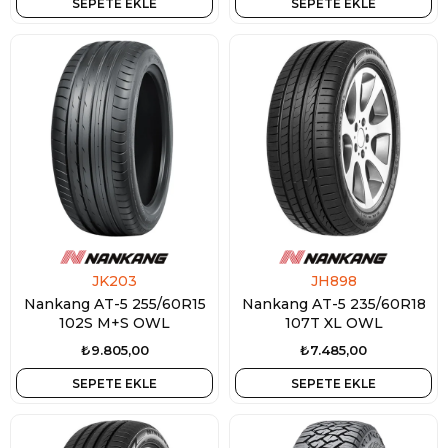
SEPETE EKLE
SEPETE EKLE
JK203
JH898
Nankang AT-5 255/60R15
Nankang AT-5 235/60R18
102S M+S OWL
107T XL OWL
₺9.805,00
₺7.485,00
SEPETE EKLE
SEPETE EKLE