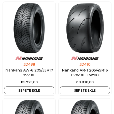
JD488
JD410
Nankang AW-6 205/55R17
Nankang AR-1 205/45R16
95V XL
87W XL TW:80
₺5.725,00
₺9.830,00
SEPETE EKLE
SEPETE EKLE