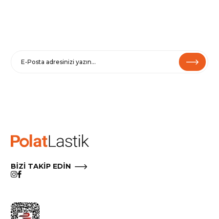
E-BÜLTENE KAYIT OL
Haberler ve özel fırsatlar için
Kaydolarak
Şartlar ve Koşullarımızı
ve
Gizlilik Politikamızı
kabul etmiş
olursunuz.
Çıkmak için e-postalarımızdaki Aboneliği İptal Et’i tıklayın.
BİZİ TAKİP EDİN