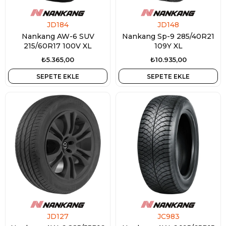
JD184
JD148
Nankang AW-6 SUV
Nankang Sp-9 285/40R21
215/60R17 100V XL
109Y XL
₺5.365,00
₺10.935,00
SEPETE EKLE
SEPETE EKLE
JD127
JC983