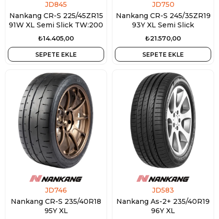
JD845
JD750
Nankang CR-S 225/45ZR15
Nankang CR-S 245/35ZR19
91W XL Semi Slick TW:200
93Y XL Semi Slick
₺14.405,00
₺21.570,00
SEPETE EKLE
SEPETE EKLE
JD746
JD583
Nankang CR-S 235/40R18
Nankang As-2+ 235/40R19
95Y XL
96Y XL