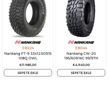
EB224
EB044
Nankang FT-9 33x12.50R15
Nankang CW-20
108Q OWL
195/60R16C 99/97H
₺11.985,00
₺4.940,00
SEPETE EKLE
SEPETE EKLE