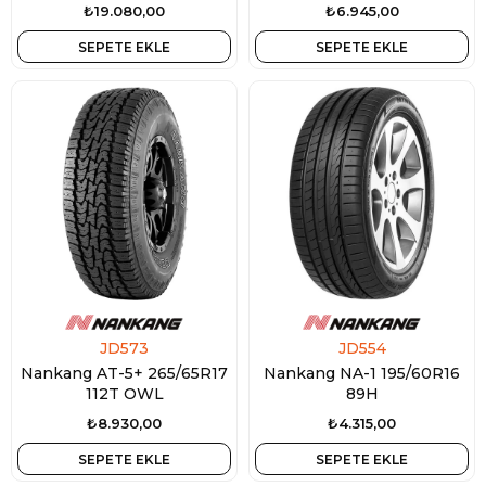
₺19.080,00
₺6.945,00
SEPETE EKLE
SEPETE EKLE
JD573
JD554
Nankang AT-5+ 265/65R17
Nankang NA-1 195/60R16
112T OWL
89H
₺8.930,00
₺4.315,00
SEPETE EKLE
SEPETE EKLE