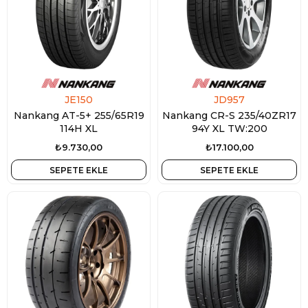
JE150
JD957
Nankang AT-5+ 255/65R19
Nankang CR-S 235/40ZR17
114H XL
94Y XL TW:200
₺9.730,00
₺17.100,00
SEPETE EKLE
SEPETE EKLE