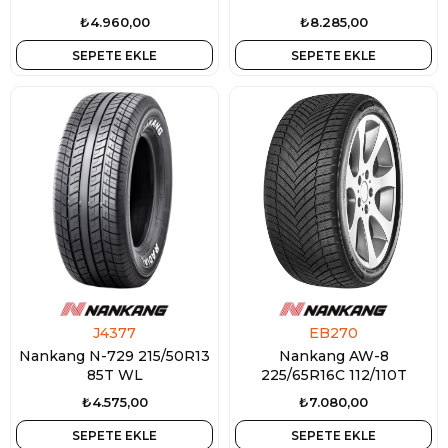
₺4.960,00
₺8.285,00
SEPETE EKLE
SEPETE EKLE
J4377
EB270
Nankang N-729 215/50R13
Nankang AW-8
85T WL
225/65R16C 112/110T
₺4.575,00
₺7.080,00
SEPETE EKLE
SEPETE EKLE