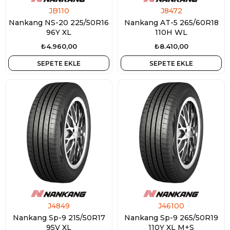
JB110
J8472
Nankang NS-20 225/50R16
Nankang AT-5 265/60R18
96Y XL
110H WL
₺4.960,00
₺8.410,00
SEPETE EKLE
SEPETE EKLE
J4849
J46100
Nankang Sp-9 215/50R17
Nankang Sp-9 265/50R19
95V XL
110Y XL M+S