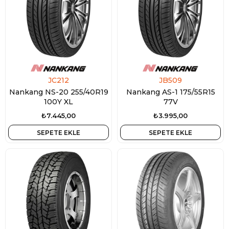
JC212
JB509
Nankang NS-20 255/40R19
Nankang AS-1 175/55R15
100Y XL
77V
₺7.445,00
₺3.995,00
SEPETE EKLE
SEPETE EKLE