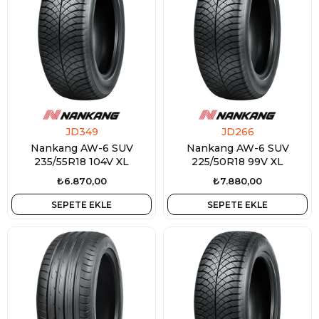
JD349
JD266
Nankang AW-6 SUV
Nankang AW-6 SUV
235/55R18 104V XL
225/50R18 99V XL
₺6.870,00
₺7.880,00
SEPETE EKLE
SEPETE EKLE