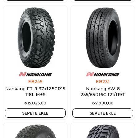
EB245
EB231
Nankang FT-9 37x12.50R15
Nankang AW-8
118L M+S
235/65R16C 121/119T
₺15.025,00
₺7.990,00
SEPETE EKLE
SEPETE EKLE