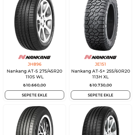
JH896
JE151
Nankang AT-5 275/45R20
Nankang AT-5+ 255/60R20
110S WL
113H XL
₺10.660,00
₺10.730,00
SEPETE EKLE
SEPETE EKLE