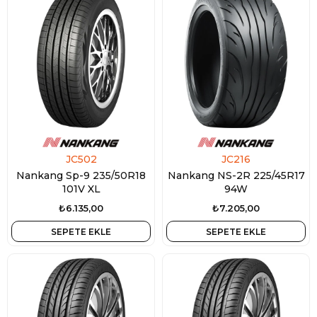
JC502
JC216
Nankang Sp-9 235/50R18
Nankang NS-2R 225/45R17
101V XL
94W
₺6.135,00
₺7.205,00
SEPETE EKLE
SEPETE EKLE