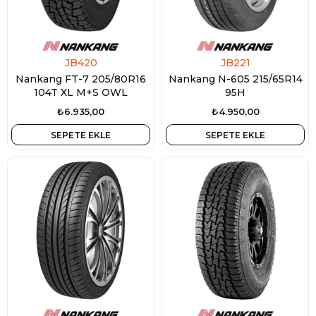
JB420
JB221
Nankang FT-7 205/80R16
Nankang N-605 215/65R14
104T XL M+S OWL
95H
₺6.935,00
₺4.950,00
SEPETE EKLE
SEPETE EKLE