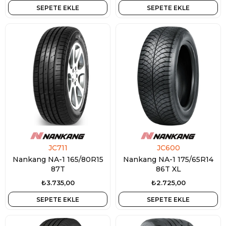
SEPETE EKLE
SEPETE EKLE
JC711
JC600
Nankang NA-1 165/80R15
Nankang NA-1 175/65R14
87T
86T XL
₺3.735,00
₺2.725,00
SEPETE EKLE
SEPETE EKLE