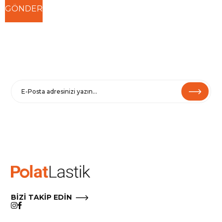
E-BÜLTENE KAYIT OL
Haberler ve özel fırsatlar için
Kaydolarak
Şartlar ve Koşullarımızı
ve
Gizlilik Politikamızı
kabul etmiş
olursunuz.
Çıkmak için e-postalarımızdaki Aboneliği İptal Et’i tıklayın.
BİZİ TAKİP EDİN