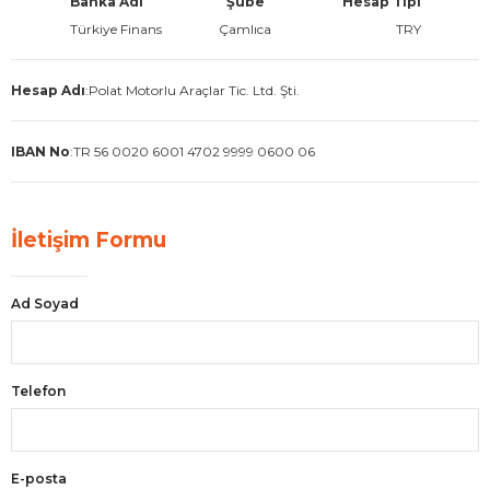
Banka Adı
Şube
Hesap Tipi
Türkiye Finans
Çamlıca
TRY
Hesap Adı
:
Polat Motorlu Araçlar Tic. Ltd. Şti.
IBAN No
:
TR 56 0020 6001 4702 9999 0600 06
İletişim Formu
Ad Soyad
Telefon
E-posta