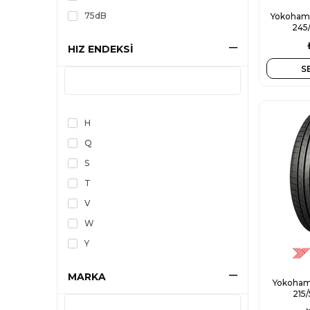
75dB
Yokohama
245/
HIZ ENDEKSİ
S
H
Q
S
T
V
W
Y
MARKA
Yokoham
215