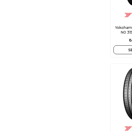
Yokohama
N0 31
₺
S