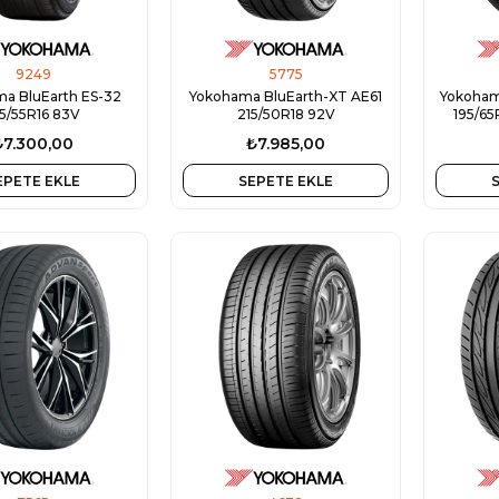
9249
5775
a BluEarth ES-32
Yokohama BluEarth-XT AE61
Yokoham
85/55R16 83V
215/50R18 92V
195/65
₺7.300,00
₺7.985,00
EPETE EKLE
SEPETE EKLE