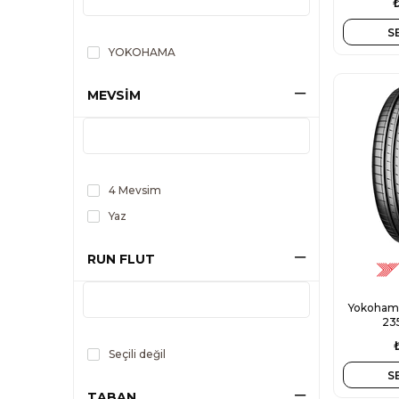
S
YOKOHAMA
MEVSİM
4 Mevsim
Yaz
RUN FLUT
Yokohama
23
Seçili değil
S
TABAN