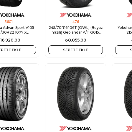
5601
476
 Advan Sport V105
245/70R16 106T (OWL) (Beyaz
Yokoha
5/30R22 107Y XL
Yazılı) Geolandar A/T G015
21
Yokohama 2025
16.920,00
₺8.055,00
EPETE EKLE
SEPETE EKLE