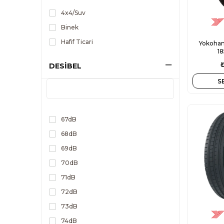
4x4/Suv
Binek
Hafif Ticari
Yokoham
1
DESİBEL
S
67dB
68dB
69dB
70dB
71dB
72dB
73dB
74dB