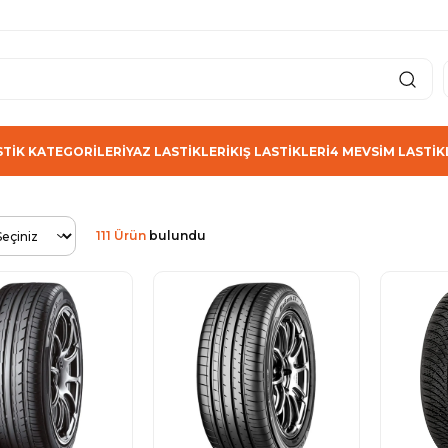
STİK KATEGORİLERİ
YAZ LASTİKLERİ
KIŞ LASTİKLERİ
4 MEVSİM LASTİK
111 Ürün