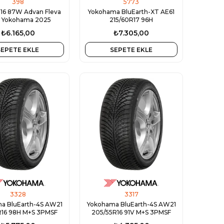
398
5773
16 87W Advan Fleva
Yokohama BluEarth-XT AE61
 Yokohama 2025
215/60R17 96H
₺6.165,00
₺7.305,00
SEPETE EKLE
SEPETE EKLE
3328
3317
a BluEarth-4S AW21
Yokohama BluEarth-4S AW21
R16 98H M+S 3PMSF
205/55R16 91V M+S 3PMSF