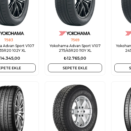
7583
7569
 Advan Sport V107
Yokohama Advan Sport V107
Yokoham
35R20 102Y XL
275/45R20 110Y XL
245
14.345,00
₺12.765,00
EPETE EKLE
SEPETE EKLE