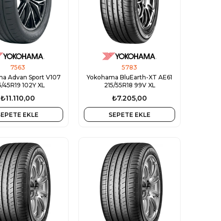
7563
5783
a Advan Sport V107
Yokohama BluEarth-XT AE61
/45R19 102Y XL
215/55R18 99V XL
₺11.110,00
₺7.205,00
SEPETE EKLE
SEPETE EKLE