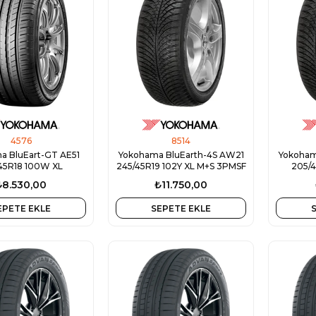
4576
8514
a BluEart-GT AE51
Yokohama BluEarth-4S AW21
Yokoham
45R18 100W XL
245/45R19 102Y XL M+S 3PMSF
205/4
₺8.530,00
₺11.750,00
EPETE EKLE
SEPETE EKLE