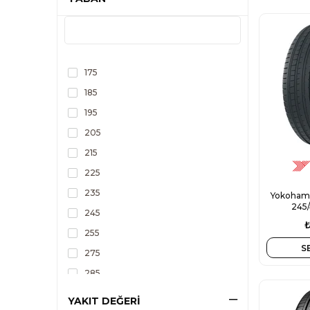
175
185
195
205
215
225
235
Yokohama
245
245
₺
255
S
275
285
315
YAKIT DEĞERİ