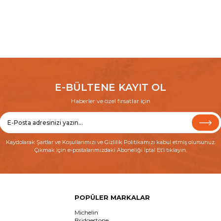
E-BÜLTENE KAYIT OL
Haberler ve özel fırsatlar için
Kaydolarak
Şartlar ve Koşullarımızı
ve
Gizlilik Politikamızı
kabul etmiş olursunuz.
Çıkmak için e-postalarımızdaki Aboneliği İptal Et’i tıklayın.
POPÜLER MARKALAR
Michelin
Bridgestone