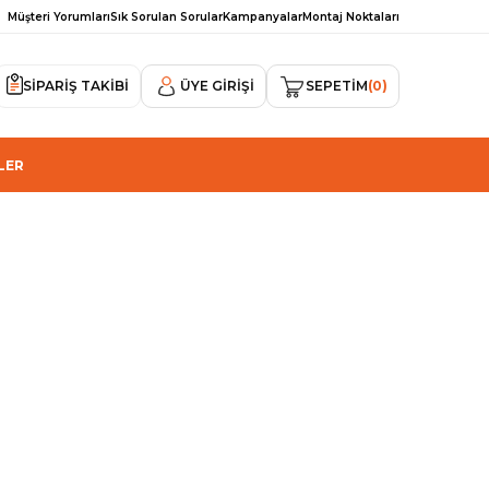
Müşteri Yorumları
Sık Sorulan Sorular
Kampanyalar
Montaj Noktaları
SİPARİŞ TAKİBİ
ÜYE GIRIŞI
SEPETIM
0
LER