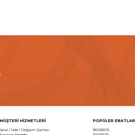
MÜŞTERİ HİZMETLERİ
POPÜLER EBATLAR
İptal / İade / Değişim Şartları
185/65R15
Kargom Nerede
195/65R15