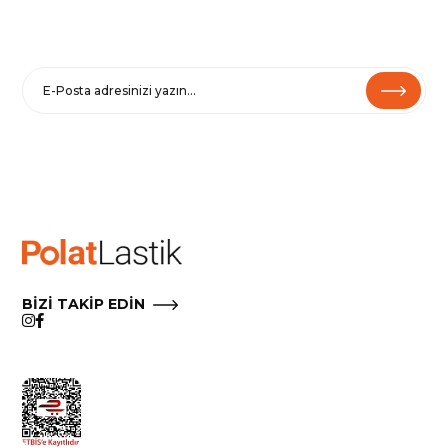
E-BÜLTENE KAYIT OL
Haberler ve özel fırsatlar için
Kaydolarak
Şartlar ve Koşullarımızı
ve
Gizlilik Politikamızı
kabul etmiş
olursunuz.
Çıkmak için e-postalarımızdaki Aboneliği İptal Et’i tıklayın.
BİZİ TAKİP EDİN