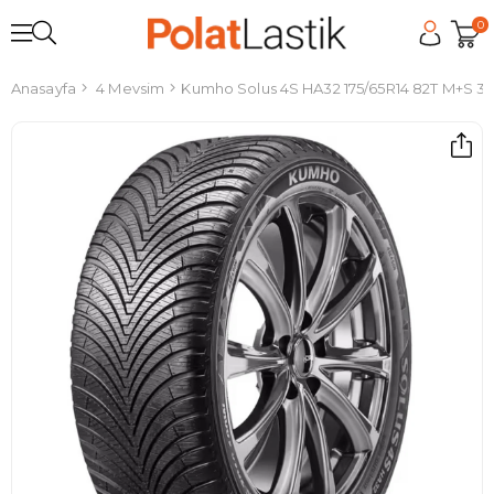
0
Anasayfa
4 Mevsim
Kumho Solus 4S HA32 175/65R14 82T M+S 