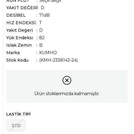
RUN FLUT
Seçili değil
YAKIT DEĞERİ
D
DESİBEL
71dB
HIZ ENDEKSİ
T
Yakıt Değeri
D
Yük Endeksi
82
Islak Zemin
B
Marka
:
KUMHO
Stok Kodu
(KMH-2338143-24)
Ürün stoklarımızda kalmamıştır.
LASTİK TİPİ
STD