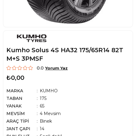
Kumho Solus 4S HA32 175/65R14 82T
M+S 3PMSF
0.0
Yorum Yaz
₺0,00
MARKA
KUMHO
TABAN
175
YANAK
65
MEVSİM
4 Mevsim
ARAÇ TİPİ
Binek
JANT ÇAPI
14