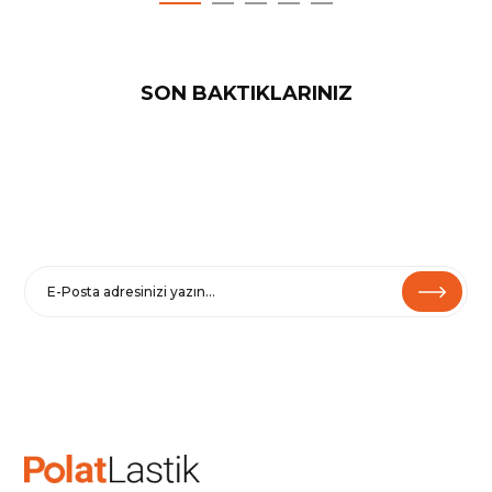
SON BAKTIKLARINIZ
E-BÜLTENE KAYIT OL
Haberler ve özel fırsatlar için
Kaydolarak
Şartlar ve Koşullarımızı
ve
Gizlilik Politikamızı
kabul etmiş
olursunuz.
Çıkmak için e-postalarımızdaki Aboneliği İptal Et’i tıklayın.