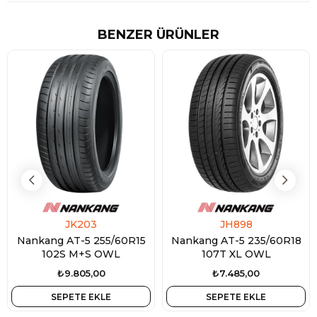
BENZER ÜRÜNLER
JK203
JH898
Nankang AT-5 255/60R15
Nankang AT-5 235/60R18
102S M+S OWL
107T XL OWL
₺9.805,00
₺7.485,00
SEPETE EKLE
SEPETE EKLE