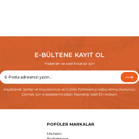
E-BÜLTENE KAYIT OL
Haberler ve özel fırsatlar için
Kaydolarak
Şartlar ve Koşullarımızı
ve
Gizlilik Politikamızı
kabul etmiş olursunuz.
Çıkmak için e-postalarımızdaki Aboneliği İptal Et’i tıklayın.
POPÜLER MARKALAR
Michelin
Bridgestone