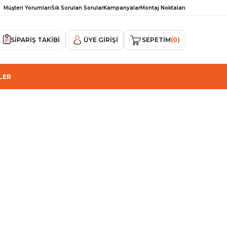
Müşteri Yorumları
Sık Sorulan Sorular
Kampanyalar
Montaj Noktaları
SİPARİŞ TAKİBİ
ÜYE GIRIŞI
SEPETIM
0
LER