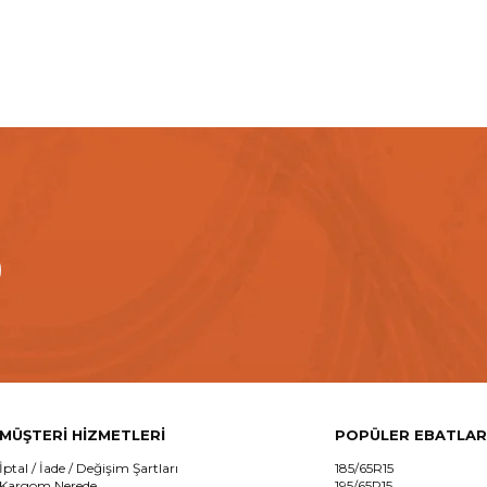
MÜŞTERİ HİZMETLERİ
POPÜLER EBATLAR
İptal / İade / Değişim Şartları
185/65R15
Kargom Nerede
195/65R15