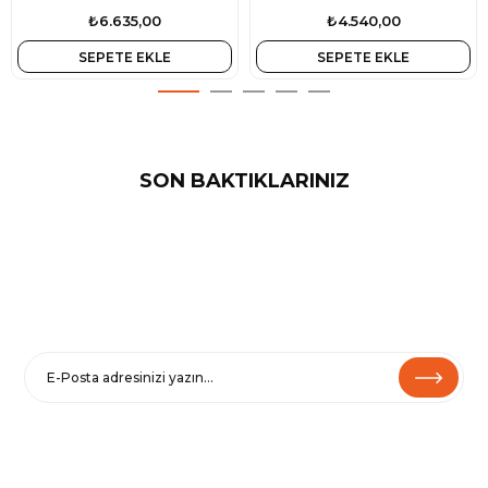
₺6.635,00
₺4.540,00
SEPETE EKLE
SEPETE EKLE
SON BAKTIKLARINIZ
E-BÜLTENE KAYIT OL
Haberler ve özel fırsatlar için
Kaydolarak
Şartlar ve Koşullarımızı
ve
Gizlilik Politikamızı
kabul etmiş
olursunuz.
Çıkmak için e-postalarımızdaki Aboneliği İptal Et’i tıklayın.