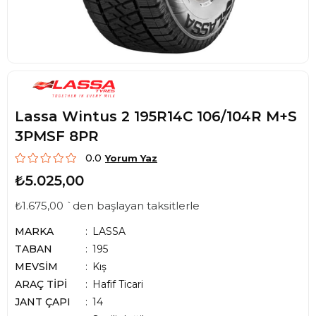
Lassa Wintus 2 195R14C 106/104R M+S
3PMSF 8PR
0.0
Yorum Yaz
₺5.025,00
₺1.675,00
`den başlayan taksitlerle
MARKA
LASSA
TABAN
195
MEVSİM
Kış
ARAÇ TİPİ
Hafif Ticari
JANT ÇAPI
14