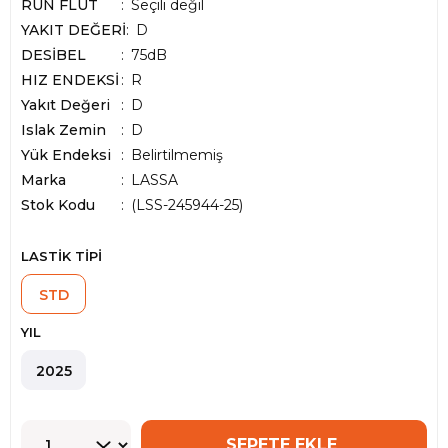
RUN FLUT
Seçili değil
YAKIT DEĞERİ
D
DESİBEL
75dB
HIZ ENDEKSİ
R
Yakıt Değeri
D
Islak Zemin
D
Yük Endeksi
Belirtilmemiş
Marka
:
LASSA
Stok Kodu
(LSS-245944-25)
LASTİK TİPİ
STD
YIL
2025