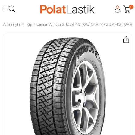
0
Anasayfa
Kış
Lassa Wintus 2 195R14C 106/104R M+S 3PMSF 8PR