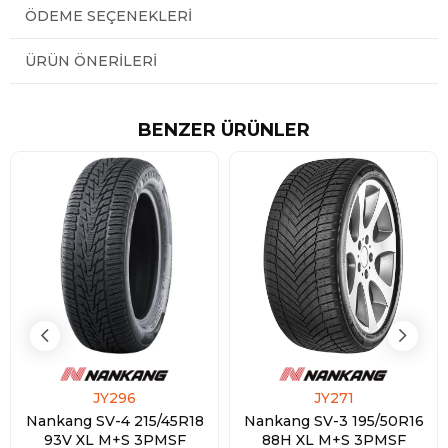
ÖDEME SEÇENEKLERI
ÜRÜN ÖNERILERI
BENZER ÜRÜNLER
JY296
JY271
Nankang SV-4 215/45R18
Nankang SV-3 195/50R16
93V XL M+S 3PMSF
88H XL M+S 3PMSF