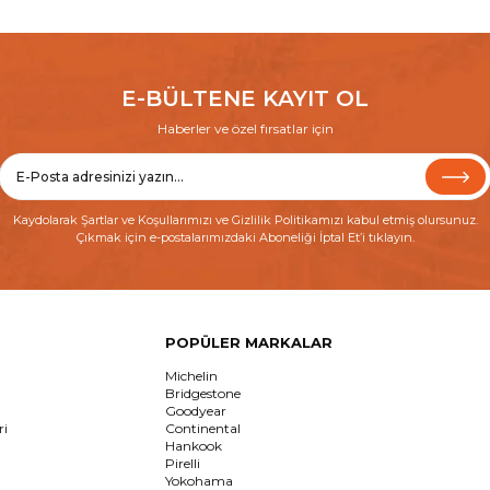
E-BÜLTENE KAYIT OL
Haberler ve özel fırsatlar için
Kaydolarak
Şartlar ve Koşullarımızı
ve
Gizlilik Politikamızı
kabul etmiş olursunuz.
Çıkmak için e-postalarımızdaki Aboneliği İptal Et’i tıklayın.
POPÜLER MARKALAR
Michelin
Bridgestone
Goodyear
ri
Continental
Hankook
Pirelli
Yokohama