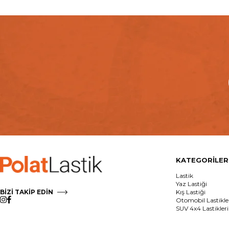
KATEGORİLER
Lastik
Yaz Lastiği
BİZİ TAKİP EDİN
Kış Lastiği
Otomobil Lastikle
SUV 4x4 Lastikleri