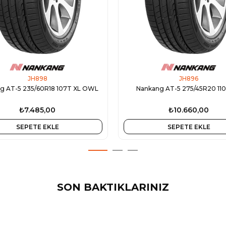
JH898
JH896
g AT-5 235/60R18 107T XL OWL
Nankang AT-5 275/45R20 11
₺7.485,00
₺10.660,00
SEPETE EKLE
SEPETE EKLE
SON BAKTIKLARINIZ