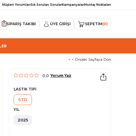
Müşteri Yorumları
Sık Sorulan Sorular
Kampanyalar
Montaj Noktaları
SİPARİŞ TAKİBİ
ÜYE GIRIŞI
SEPETIM
0
LER
< < Önceki Sayfaya Dön
0.0
Yorum Yaz
LASTİK TİPİ
STD
YIL
2025