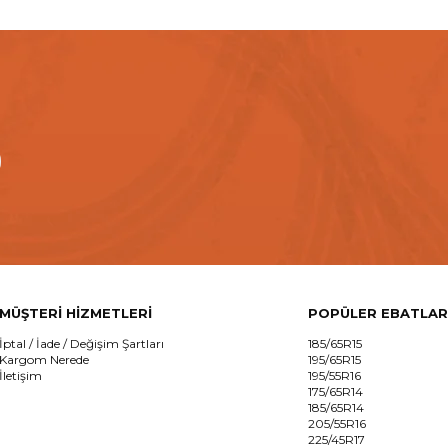
MÜŞTERİ HİZMETLERİ
POPÜLER EBATLAR
İptal / İade / Değişim Şartları
185/65R15
Kargom Nerede
195/65R15
İletişim
195/55R16
175/65R14
185/65R14
205/55R16
225/45R17