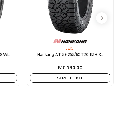
JE151
0S WL
Nankang AT-5+ 255/60R20 113H XL
Nan
₺10.730,00
SEPETE EKLE