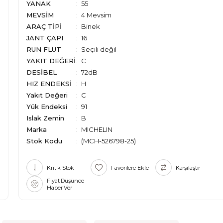
YANAK
55
MEVSİM
4 Mevsim
ARAÇ TİPİ
Binek
JANT ÇAPI
16
RUN FLUT
Seçili değil
YAKIT DEĞERİ
C
DESİBEL
72dB
HIZ ENDEKSİ
H
Yakıt Değeri
C
Yük Endeksi
91
Islak Zemin
B
Marka
:
MICHELIN
Stok Kodu
(MCH-526798-25)
Kritik Stok
Favorilere Ekle
Karşılaştır
Fiyat Düşünce
Haber Ver