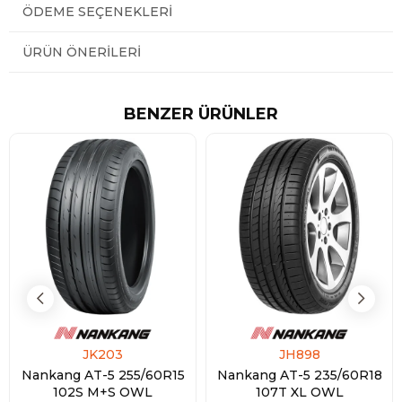
ÖDEME SEÇENEKLERI
ÜRÜN ÖNERILERI
BENZER ÜRÜNLER
JK203
JH898
Nankang AT-5 255/60R15
Nankang AT-5 235/60R18
102S M+S OWL
107T XL OWL