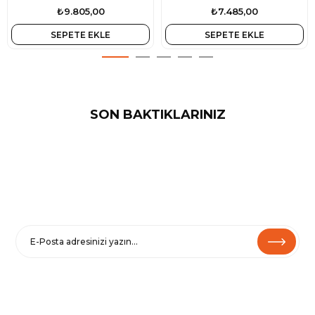
₺9.805,00
₺7.485,00
SEPETE EKLE
SEPETE EKLE
SON BAKTIKLARINIZ
E-BÜLTENE KAYIT OL
Haberler ve özel fırsatlar için
Kaydolarak
Şartlar ve Koşullarımızı
ve
Gizlilik Politikamızı
kabul etmiş
olursunuz.
Çıkmak için e-postalarımızdaki Aboneliği İptal Et’i tıklayın.