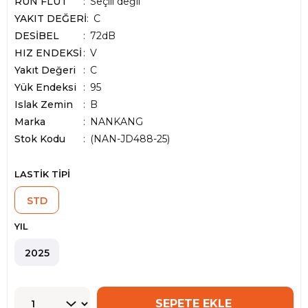
RUN FLUT
Seçili değil
YAKIT DEĞERİ
C
DESİBEL
72dB
HIZ ENDEKSİ
V
Yakıt Değeri
C
Yük Endeksi
95
Islak Zemin
B
Marka
:
NANKANG
Stok Kodu
(NAN-JD488-25)
LASTİK TİPİ
STD
YIL
2025