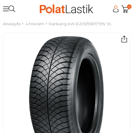
0
Anasayfa
4 Mevsim
Nankang AW-6 205/55R17 95V XL