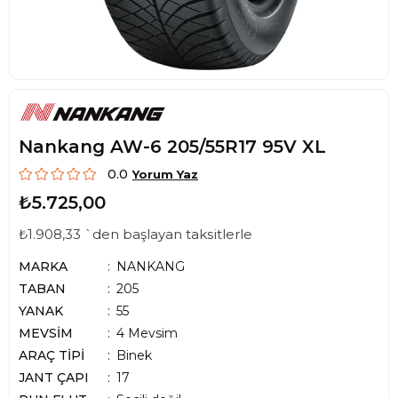
Nankang AW-6 205/55R17 95V XL
0.0
Yorum Yaz
₺5.725,00
₺1.908,33
`den başlayan taksitlerle
MARKA
NANKANG
TABAN
205
YANAK
55
MEVSİM
4 Mevsim
ARAÇ TİPİ
Binek
JANT ÇAPI
17