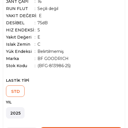
JANT ÇAPI
16
RUN FLUT
Seçili değil
YAKIT DEĞERİ
E
DESİBEL
75dB
HIZ ENDEKSİ
S
Yakıt Değeri
E
Islak Zemin
C
Yük Endeksi
Belirtilmemiş
Marka
:
BF GOODRICH
Stok Kodu
(BFG-813986-25)
LASTİK TİPİ
STD
YIL
2025