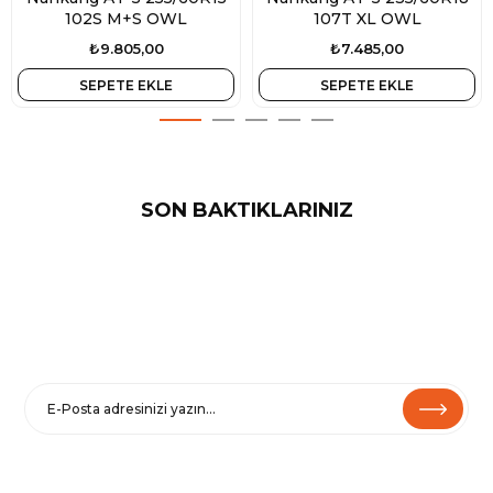
102S M+S OWL
107T XL OWL
₺9.805,00
₺7.485,00
SEPETE EKLE
SEPETE EKLE
SON BAKTIKLARINIZ
E-BÜLTENE KAYIT OL
Haberler ve özel fırsatlar için
Kaydolarak
Şartlar ve Koşullarımızı
ve
Gizlilik Politikamızı
kabul etmiş
olursunuz.