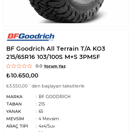
BF Goodrich All Terrain T/A KO3
215/65R16 103/100S M+S 3PMSF
0.0
Yorum Yaz
₺10.650,00
₺3.550,00
`den başlayan taksitlerle
MARKA
BF GOODRICH
TABAN
215
YANAK
65
MEVSİM
4 Mevsim
ARAÇ TİPİ
4x4/Suv