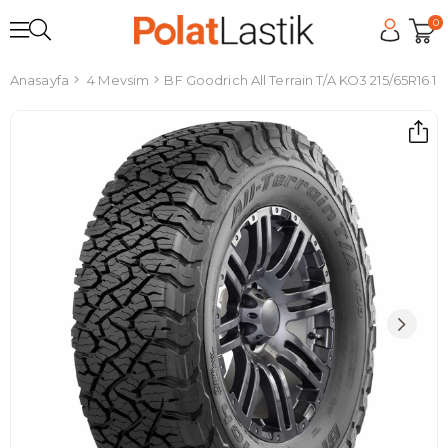
0
Anasayfa
4 Mevsim