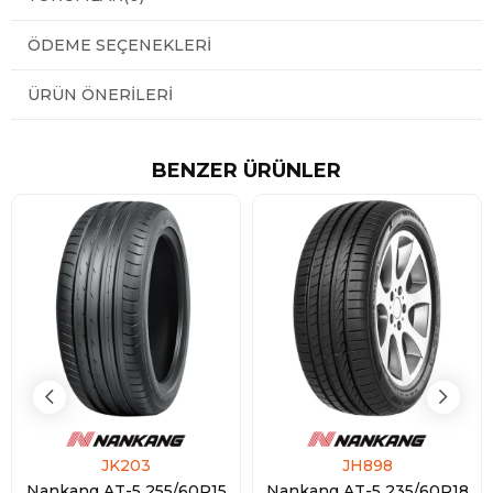
ÖDEME SEÇENEKLERI
ÜRÜN ÖNERILERI
BENZER ÜRÜNLER
JK203
JH898
Nankang AT-5 255/60R15
Nankang AT-5 235/60R18