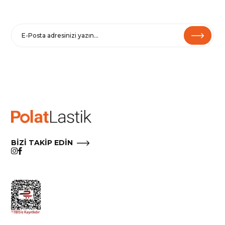
E-BÜLTENE KAYIT OL
Haberler ve özel fırsatlar için
Kaydolarak
Şartlar ve Koşullarımızı
ve
Gizlilik Politikamızı
kabul etmiş
olursunuz.
Çıkmak için e-postalarımızdaki Aboneliği İptal Et’i tıklayın.
BİZİ TAKİP EDİN