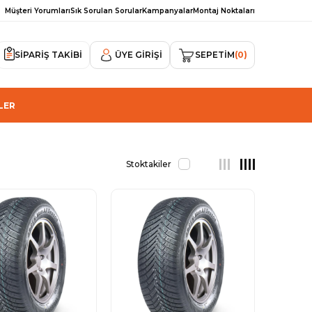
Müşteri Yorumları
Sık Sorulan Sorular
Kampanyalar
Montaj Noktaları
SİPARİŞ TAKİBİ
ÜYE GIRIŞI
SEPETIM
0
LER
Stoktakiler