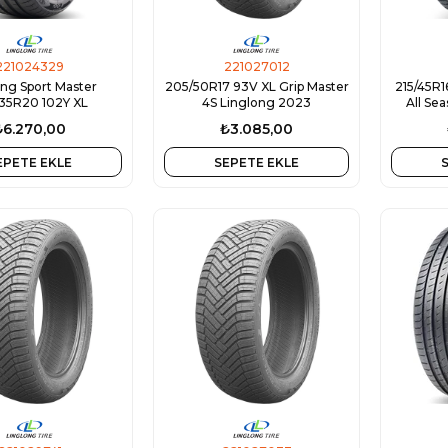
221024329
221027012
ong Sport Master
205/50R17 93V XL Grip Master
215/45R
35R20 102Y XL
4S Linglong 2023
All Se
₺6.270,00
₺3.085,00
EPETE EKLE
SEPETE EKLE