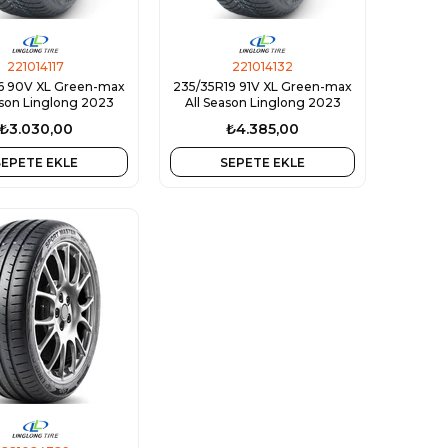
221014117
221014132
16 90V XL Green-max
235/35R19 91V XL Green-max
ason Linglong 2023
All Season Linglong 2023
₺3.030,00
₺4.385,00
SEPETE EKLE
SEPETE EKLE