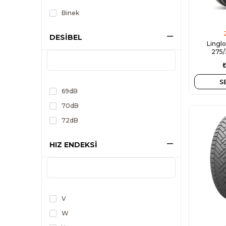
Binek
DESİBEL
Lingl
275/
S
69dB
70dB
72dB
HIZ ENDEKSİ
V
W