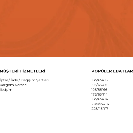
MÜŞTERİ HİZMETLERİ
POPÜLER EBATLAR
İptal / İade / Değişim Şartları
185/65R15
Kargom Nerede
195/65R15
İletişim
195/55R16
175/65R14
185/65R14
205/55R16
225/45R17