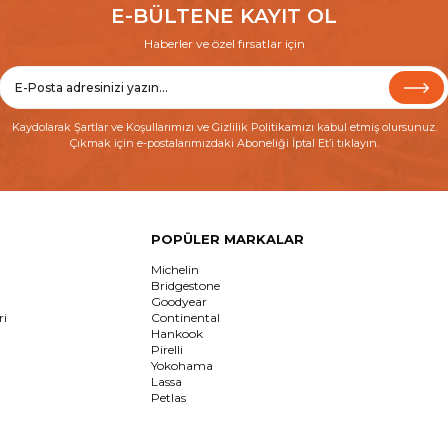
E-BÜLTENE KAYIT OL
Haberler ve özel fırsatlar için
Kaydolarak
Şartlar ve Koşullarımızı
ve
Gizlilik Politikamızı
kabul etmiş olursunuz.
Çıkmak için e-postalarımızdaki Aboneliği İptal Et’i tıklayın.
POPÜLER MARKALAR
Michelin
Bridgestone
Goodyear
ri
Continental
Hankook
Pirelli
Yokohama
Lassa
Petlas