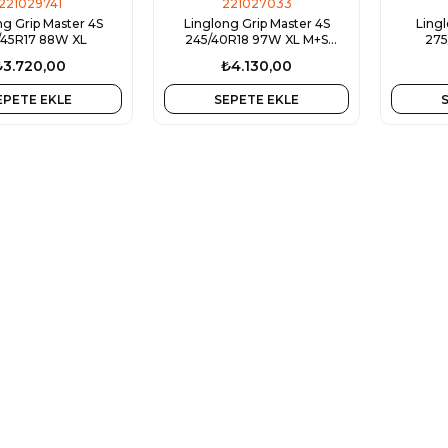
221029741
221027033
ng Grip Master 4S
Linglong Grip Master 4S
Ling
/45R17 88W XL
245/40R18 97W XL M+S
275
3PMSF
₺3.720,00
₺4.130,00
EPETE EKLE
SEPETE EKLE