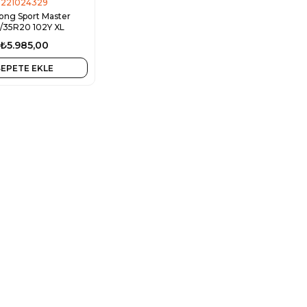
221024329
long Sport Master
/35R20 102Y XL
₺5.985,00
SEPETE EKLE