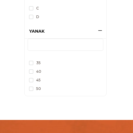
C
D
YANAK
35
40
45
50