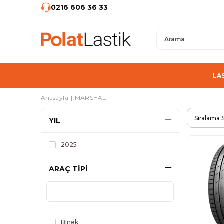
0216 606 36 33
LA
Anasayfa
MARSHAL
YIL
2025
ARAÇ TİPİ
Binek