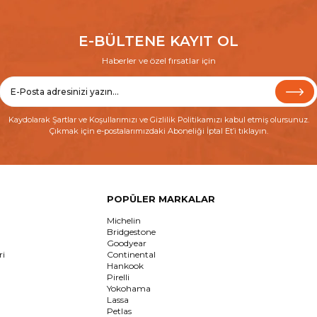
E-BÜLTENE KAYIT OL
Haberler ve özel fırsatlar için
Kaydolarak
Şartlar ve Koşullarımızı
ve
Gizlilik Politikamızı
kabul etmiş olursunuz.
Çıkmak için e-postalarımızdaki Aboneliği İptal Et’i tıklayın.
POPÜLER MARKALAR
Michelin
Bridgestone
Goodyear
ri
Continental
Hankook
Pirelli
Yokohama
Lassa
Petlas