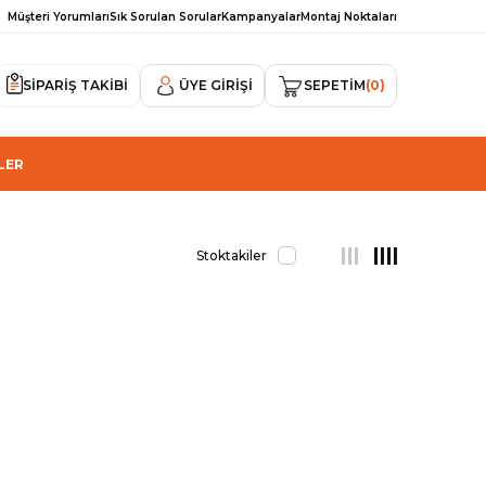
Müşteri Yorumları
Sık Sorulan Sorular
Kampanyalar
Montaj Noktaları
SİPARİŞ TAKİBİ
ÜYE GIRIŞI
SEPETIM
0
LER
Stoktakiler