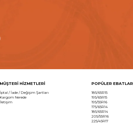
MÜŞTERİ HİZMETLERİ
POPÜLER EBATLAR
İptal / İade / Değişim Şartları
185/65R15
Kargom Nerede
195/65R15
İletişim
195/55R16
175/65R14
185/65R14
205/55R16
225/45R17