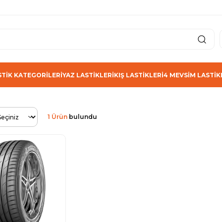
STİK KATEGORİLERİ
YAZ LASTİKLERİ
KIŞ LASTİKLERİ
4 MEVSİM LASTİK
1 Ürün