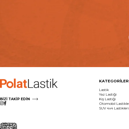
KATEGORİLER
Lastik
Yaz Lastiği
BİZİ TAKİP EDİN
Kış Lastiği
Otomobil Lastikle
SUV 4x4 Lastikleri