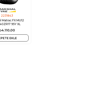
2231843
l Matrac FX MU12
40ZR17 95Y XL
₺4.110,00
EPETE EKLE