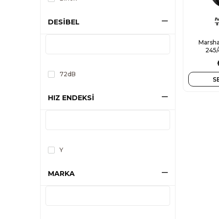
DESİBEL
Marsha
245/
72dB
S
HIZ ENDEKSİ
Y
MARKA