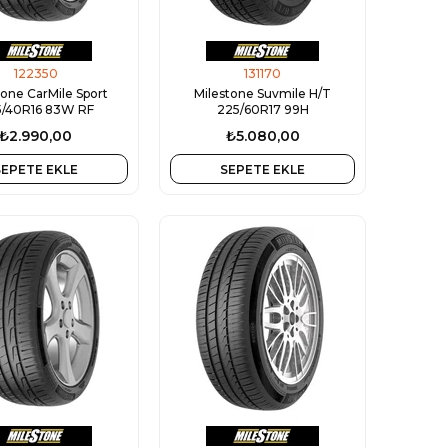
122350
131170
tone CarMile Sport
Milestone Suvmile H/T
/40R16 83W RF
225/60R17 99H
₺2.990,00
₺5.080,00
SEPETE EKLE
SEPETE EKLE