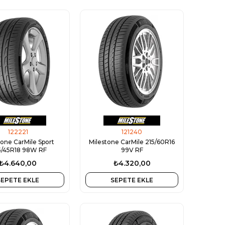
122221
121240
tone CarMile Sport
Milestone CarMile 215/60R16
/45R18 98W RF
99V RF
₺4.640,00
₺4.320,00
SEPETE EKLE
SEPETE EKLE