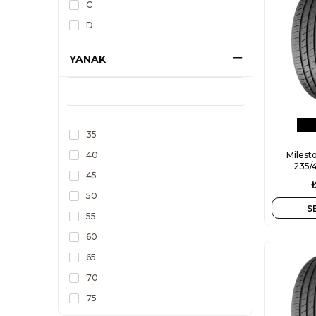
C
D
YANAK
35
40
Milest
235/
45
50
S
55
60
65
70
75