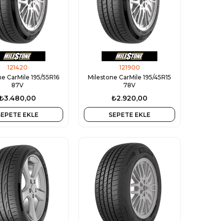
121420
121900
ne CarMile 195/55R16
Milestone CarMile 195/45R15
87V
78V
₺3.480,00
₺2.920,00
SEPETE EKLE
SEPETE EKLE