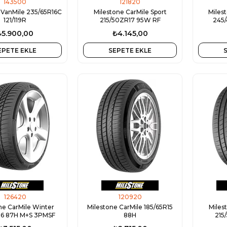
143500
121820
 VanMile 235/65R16C
Milestone CarMile Sport
Miles
121/119R
215/50ZR17 95W RF
245/
₺5.900,00
₺4.145,00
EPETE EKLE
SEPETE EKLE
126420
120920
ne CarMile Winter
Milestone CarMile 185/65R15
Miles
16 87H M+S 3PMSF
88H
215