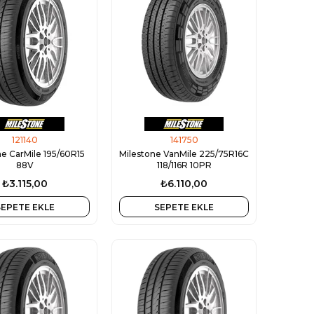
121140
141750
ne CarMile 195/60R15
Milestone VanMile 225/75R16C
88V
118/116R 10PR
₺3.115,00
₺6.110,00
SEPETE EKLE
SEPETE EKLE