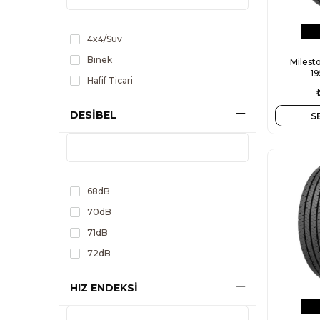
4x4/Suv
Binek
Milest
19
Hafif Ticari
DESİBEL
S
68dB
70dB
71dB
72dB
HIZ ENDEKSİ