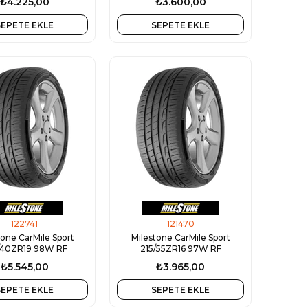
₺4.225,00
₺3.600,00
SEPETE EKLE
SEPETE EKLE
122741
121470
tone CarMile Sport
Milestone CarMile Sport
/40ZR19 98W RF
215/55ZR16 97W RF
₺5.545,00
₺3.965,00
SEPETE EKLE
SEPETE EKLE