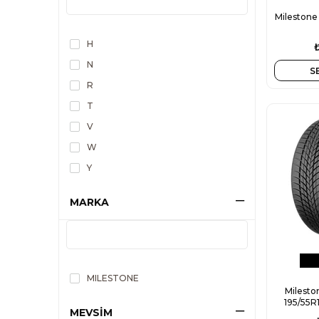
Milestone
H
N
S
R
T
V
W
Y
MARKA
MILESTONE
Milesto
195/55R
MEVSİM