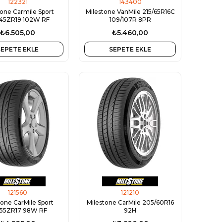
122321
143400
tone Carmile Sport
Milestone VanMile 215/65R16C
45ZR19 102W RF
109/107R 8PR
₺6.505,00
₺5.460,00
SEPETE EKLE
SEPETE EKLE
121560
121210
tone CarMile Sport
Milestone CarMile 205/60R16
/55ZR17 98W RF
92H