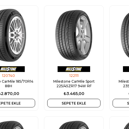
120740
122111
e CarMile 185/70R14
Milestone CarMile Sport
Miles
88H
225/45ZR17 94W RF
235
₺2.870,00
₺3.465,00
EPETE EKLE
SEPETE EKLE