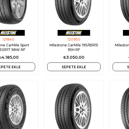
121840
120950
one CarMile Sport
Milestone CarMile 195/65R15
Milesto
/50R17 98W RF
95H RF
₺4.185,00
₺3.050,00
EPETE EKLE
SEPETE EKLE