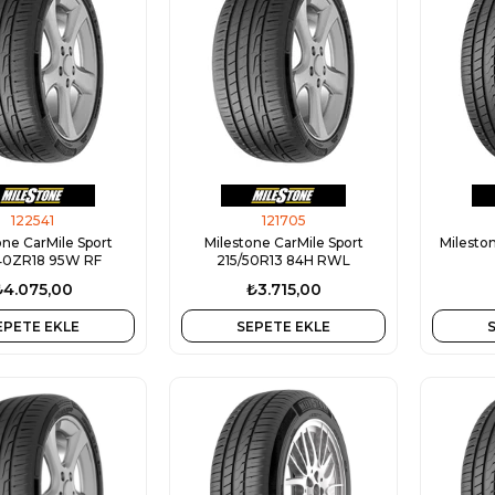
122541
121705
one CarMile Sport
Milestone CarMile Sport
Milesto
40ZR18 95W RF
215/50R13 84H RWL
₺4.075,00
₺3.715,00
EPETE EKLE
SEPETE EKLE