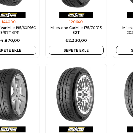
144000
120640
 VanMile 195/60R16C
Milestone CarMile 175/70R13
Miles
99/97T 6PR
82T
205
₺4.870,00
₺2.330,00
EPETE EKLE
SEPETE EKLE