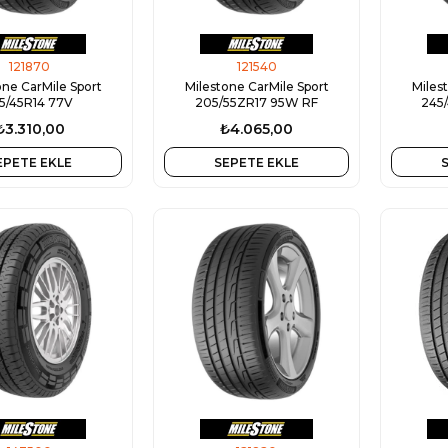
121870
121540
one CarMile Sport
Milestone CarMile Sport
Miles
5/45R14 77V
205/55ZR17 95W RF
245
₺3.310,00
₺4.065,00
EPETE EKLE
SEPETE EKLE