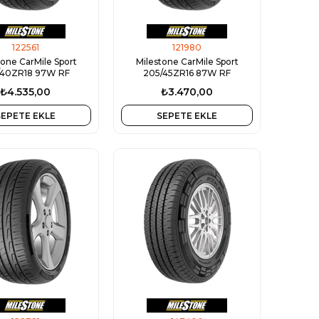
122561
121980
tone CarMile Sport
Milestone CarMile Sport
/40ZR18 97W RF
205/45ZR16 87W RF
₺4.535,00
₺3.470,00
SEPETE EKLE
SEPETE EKLE