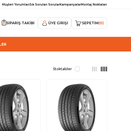
Müşteri Yorumları
Sık Sorulan Sorular
Kampanyalar
Montaj Noktaları
SİPARİŞ TAKİBİ
ÜYE GIRIŞI
SEPETIM
0
LER
Stoktakiler