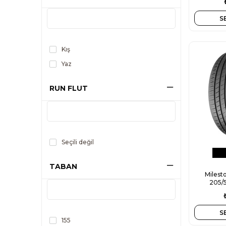
S
Kış
Yaz
RUN FLUT
Seçili değil
TABAN
Milest
205/
S
155