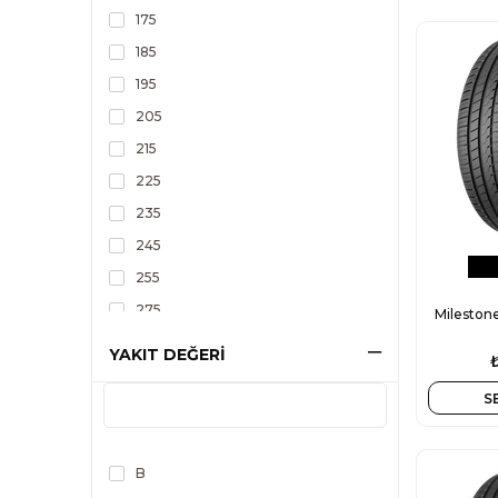
175
185
195
205
215
225
235
245
255
275
Mileston
YAKIT DEĞERİ
S
B