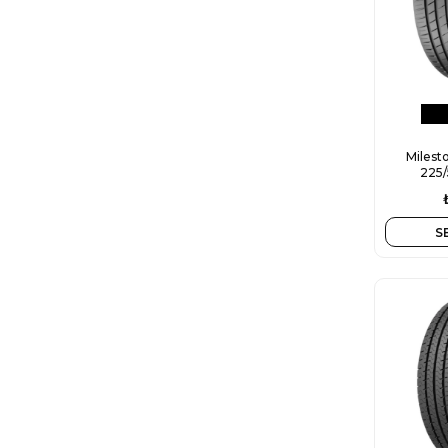
Milest
225
S