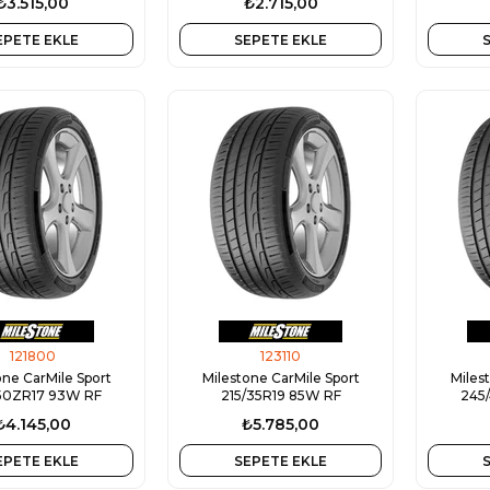
₺3.515,00
₺2.715,00
EPETE EKLE
SEPETE EKLE
121800
123110
one CarMile Sport
Milestone CarMile Sport
Miles
50ZR17 93W RF
215/35R19 85W RF
245
₺4.145,00
₺5.785,00
EPETE EKLE
SEPETE EKLE