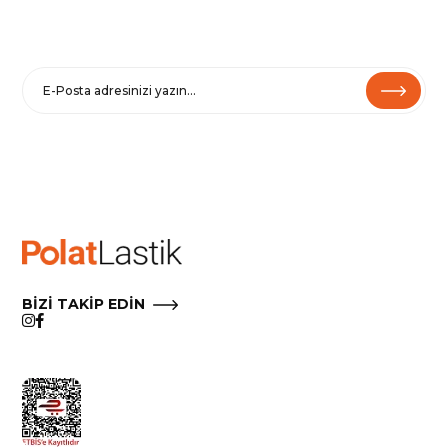
E-BÜLTENE KAYIT OL
Haberler ve özel fırsatlar için
Kaydolarak
Şartlar ve Koşullarımızı
ve
Gizlilik Politikamızı
kabul etmiş
olursunuz.
Çıkmak için e-postalarımızdaki Aboneliği İptal Et’i tıklayın.
BİZİ TAKİP EDİN