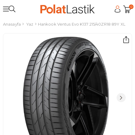
0
Anasayfa
Yaz
Hankook Ventus Evo K137 215/40ZR18 89Y XL