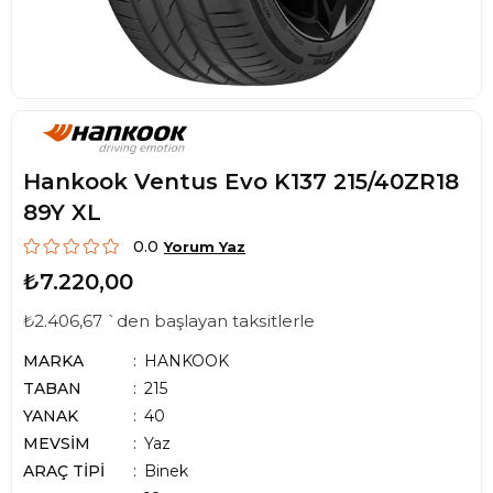
Hankook Ventus Evo K137 215/40ZR18
89Y XL
0.0
Yorum Yaz
₺7.220,00
₺2.406,67
`den başlayan taksitlerle
MARKA
HANKOOK
TABAN
215
YANAK
40
MEVSİM
Yaz
ARAÇ TİPİ
Binek