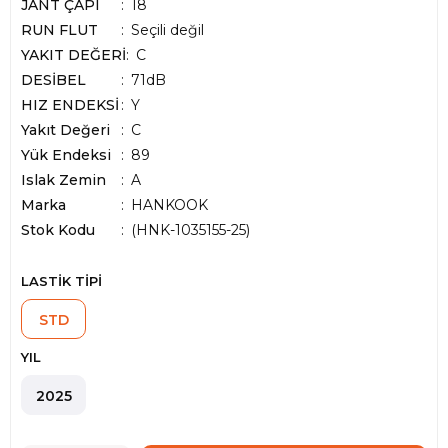
JANT ÇAPI
18
RUN FLUT
Seçili değil
YAKIT DEĞERİ
C
DESİBEL
71dB
HIZ ENDEKSİ
Y
Yakıt Değeri
C
Yük Endeksi
89
Islak Zemin
A
Marka
:
HANKOOK
Stok Kodu
(HNK-1035155-25)
LASTİK TİPİ
STD
YIL
2025