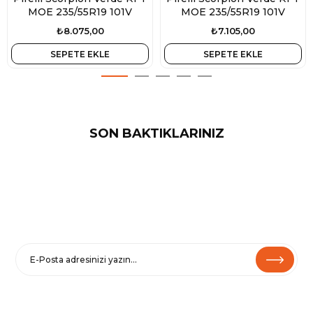
MOE 235/55R19 101V
MOE 235/55R19 101V
₺8.075,00
₺7.105,00
SEPETE EKLE
SEPETE EKLE
SON BAKTIKLARINIZ
E-BÜLTENE KAYIT OL
Haberler ve özel fırsatlar için
Kaydolarak
Şartlar ve Koşullarımızı
ve
Gizlilik Politikamızı
kabul etmiş
olursunuz.