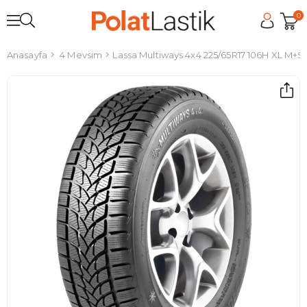
0
Anasayfa
4 Mevsim
Lassa Multiways 4x4 225/65R17 106H XL M+