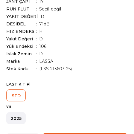
JANT ÇAPI
17
RUN FLUT
Seçili değil
YAKIT DEĞERİ
D
DESİBEL
71dB
HIZ ENDEKSİ
H
Yakıt Değeri
D
Yük Endeksi
106
Islak Zemin
D
Marka
:
LASSA
Stok Kodu
(LSS-213603-25)
LASTİK TİPİ
STD
YIL
2025