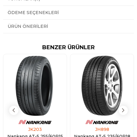
ÖDEME SEÇENEKLERI
ÜRÜN ÖNERILERI
BENZER ÜRÜNLER
JK203
JH898
Nankang AT-5 255/60R15
Nankang AT-5 235/60R18