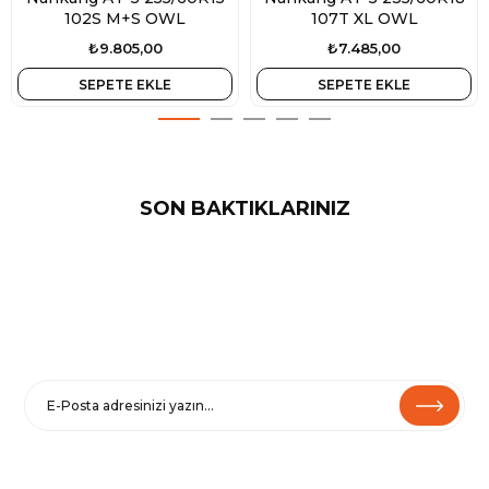
102S M+S OWL
107T XL OWL
₺9.805,00
₺7.485,00
SEPETE EKLE
SEPETE EKLE
SON BAKTIKLARINIZ
E-BÜLTENE KAYIT OL
Haberler ve özel fırsatlar için
Kaydolarak
Şartlar ve Koşullarımızı
ve
Gizlilik Politikamızı
kabul etmiş
olursunuz.