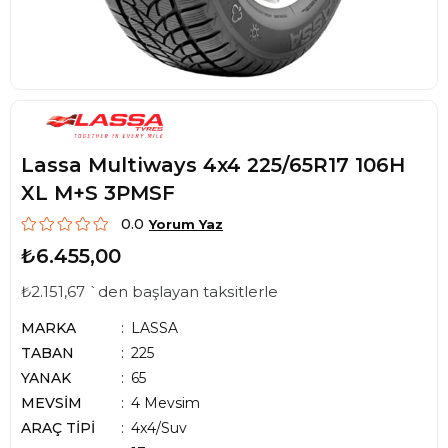
Lassa Multiways 4x4 225/65R17 106H
XL M+S 3PMSF
0.0
Yorum Yaz
₺6.455,00
₺2.151,67
`den başlayan taksitlerle
MARKA
LASSA
TABAN
225
YANAK
65
MEVSİM
4 Mevsim
ARAÇ TİPİ
4x4/Suv