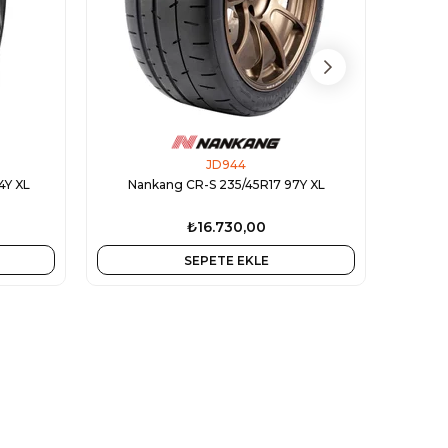
JD944
4Y XL
Nankang CR-S 235/45R17 97Y XL
Nanka
₺16.730,00
SEPETE EKLE