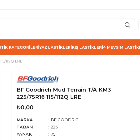
STİK KATEGORİLERİ
YAZ LASTİKLERİ
KIŞ LASTİKLERİ
4 MEVSİM LASTİK
115/112Q LRE
BF Goodrich Mud Terrain T/A KM3
225/75R16 115/112Q LRE
₺0,00
MARKA
BF GOODRICH
TABAN
225
YANAK
75