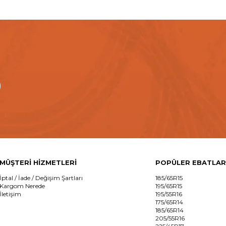
MÜŞTERİ HİZMETLERİ
POPÜLER EBATLAR
İptal / İade / Değişim Şartları
185/65R15
Kargom Nerede
195/65R15
İletişim
195/55R16
175/65R14
185/65R14
205/55R16