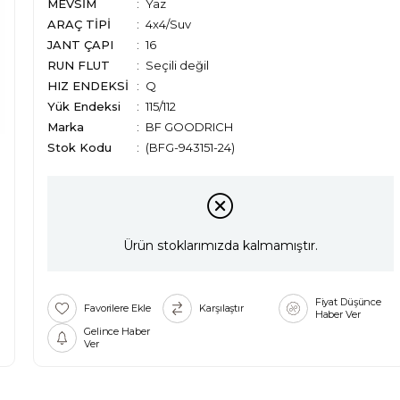
MEVSİM
Yaz
ARAÇ TİPİ
4x4/Suv
JANT ÇAPI
16
RUN FLUT
Seçili değil
HIZ ENDEKSİ
Q
Yük Endeksi
115/112
Marka
:
BF GOODRICH
Stok Kodu
(BFG-943151-24)
Ürün stoklarımızda kalmamıştır.
Fiyat Düşünce
Favorilere Ekle
Karşılaştır
Haber Ver
Gelince Haber
Ver