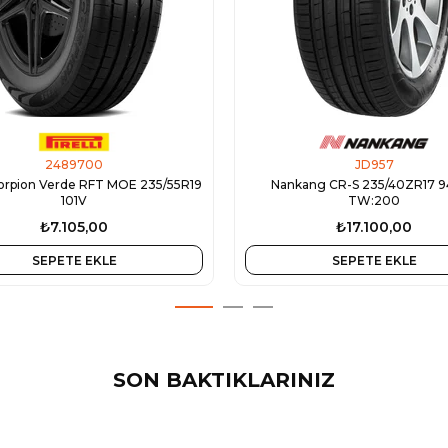
2489700
JD957
Scorpion Verde RFT MOE 235/55R19
Nankang CR-S 235/40ZR17 9
101V
TW:200
₺7.105,00
₺17.100,00
SEPETE EKLE
SEPETE EKLE
SON BAKTIKLARINIZ