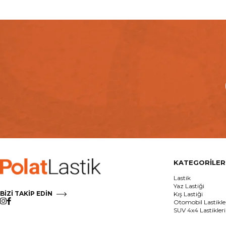
KATEGORİLER
Lastik
Yaz Lastiği
BİZİ TAKİP EDİN
Kış Lastiği
Otomobil Lastikle
SUV 4x4 Lastikleri