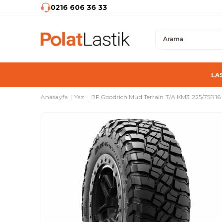
0216 606 36 33
LA
Anasayfa
Yaz
BF Goodrich Mud Terrain T/A KM3 225/75R16 