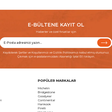
E-BÜLTENE KAYIT OL
Haberler ve özel fırsatlar için
Kaydolarak
Şartlar ve Koşullarımızı
ve
Gizlilik Politikamızı
kabul etmiş olursunuz.
Çıkmak için e-postalarımızdaki Aboneliği İptal Et’i tıklayın.
POPÜLER MARKALAR
Michelin
Bridgestone
Goodyear
ri
Continental
Hankook
Pirelli