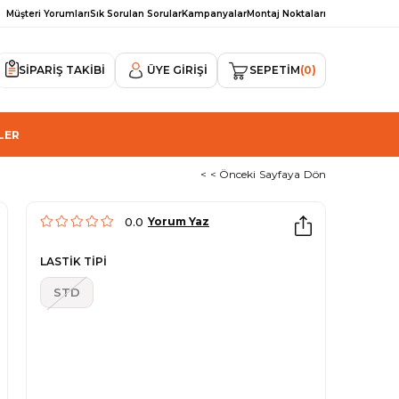
Müşteri Yorumları
Sık Sorulan Sorular
Kampanyalar
Montaj Noktaları
SİPARİŞ TAKİBİ
ÜYE GIRIŞI
SEPETIM
0
LER
< < Önceki Sayfaya Dön
0.0
Yorum Yaz
LASTİK TİPİ
STD