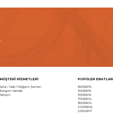
MÜŞTERİ HİZMETLERİ
POPÜLER EBATLAR
İptal / İade / Değişim Şartları
185/65R15
Kargom Nerede
195/65R15
İletişim
195/55R16
175/65R14
185/65R14
205/55R16
225/45R17