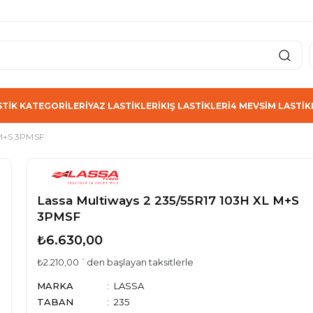
STİK KATEGORİLERİ
YAZ LASTİKLERİ
KIŞ LASTİKLERİ
4 MEVSİM LASTİK
 M+S 3PMSF
Lassa Multiways 2 235/55R17 103H XL M+S
3PMSF
₺6.630,00
₺2.210,00
`den başlayan taksitlerle
MARKA
LASSA
TABAN
235