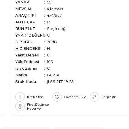
YANAK
55
MEVSİM
4 Mevsim
ARAÇ TİPİ
4x4/Suv
JANT ÇAPI
17
RUN FLUT
Seçili değil
YAKIT DEĞERİ
C
DESİBEL
70dB
HIZ ENDEKSİ
H
Yakıt Değeri
C
Yük Endeksi
103
Islak Zemin
C
Marka
:
LASSA
Stok Kodu
(LSS-213149-25)
Kritik Stok
Favorilere Ekle
Karşılaştır
Fiyat Düşünce
Haber Ver