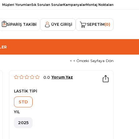
Müşteri Yorumları
Sık Sorulan Sorular
Kampanyalar
Montaj Noktaları
SİPARİŞ TAKİBİ
ÜYE GIRIŞI
SEPETIM
0
LER
< < Önceki Sayfaya Dön
0.0
Yorum Yaz
LASTİK TİPİ
STD
YIL
2025