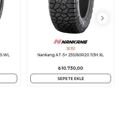
JE151
0S WL
Nankang AT-5+ 255/60R20 113H XL
Nan
₺10.730,00
SEPETE EKLE