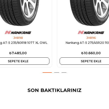
JH898
JH896
g AT-5 235/60R18 107T XL OWL
Nankang AT-5 275/45R20 11
₺7.485,00
₺10.660,00
SEPETE EKLE
SEPETE EKLE
SON BAKTIKLARINIZ