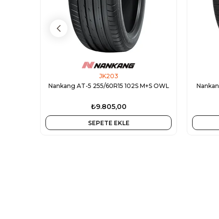
JK203
Nankang AT-5 255/60R15 102S M+S OWL
Nankan
₺9.805,00
SEPETE EKLE