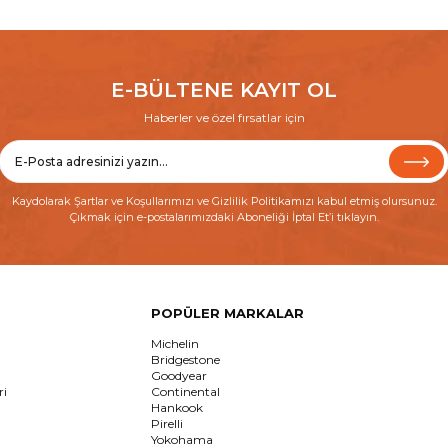
E-BÜLTENE KAYIT OL
Haberler ve özel fırsatlar için
Kaydolarak
Şartlar ve Koşullarımızı
ve
Gizlilik Politikamızı
kabul etmiş olursunuz.
Çıkmak için e-postalarımızdaki Aboneliği İptal Et’i tıklayın.
POPÜLER MARKALAR
Michelin
Bridgestone
Goodyear
ri
Continental
Hankook
Pirelli
Yokohama