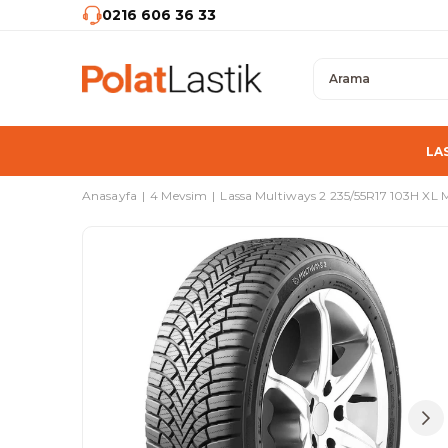
0216 606 36 33
LA
Anasayfa
4 Mevsim
Lassa Multiways 2 235/55R17 103H XL