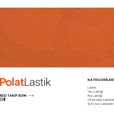
KATEGORİLER
Lastik
Yaz Lastiği
BİZİ TAKİP EDİN
Kış Lastiği
Otomobil Lastikle
SUV 4x4 Lastikleri