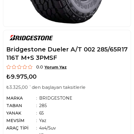
Bridgestone Dueler A/T 002 285/65R17
116T M+S 3PMSF
0.0
Yorum Yaz
₺9.975,00
₺3.325,00
`den başlayan taksitlerle
MARKA
BRIDGESTONE
TABAN
285
YANAK
65
MEVSİM
Yaz
ARAÇ TİPİ
4x4/Suv