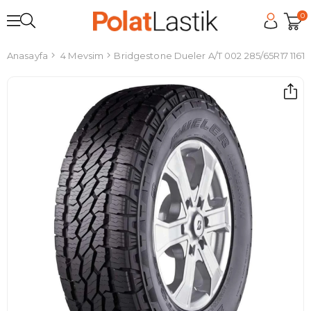
0
Anasayfa
4 Mevsim