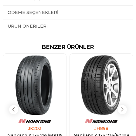
ÖDEME SEÇENEKLERI
ÜRÜN ÖNERILERI
BENZER ÜRÜNLER
JK203
JH898
Nankang AT-5 255/60R15
Nankang AT-5 235/60R18