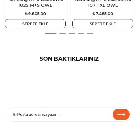
102S M+S OWL
107T XL OWL
₺9.805,00
₺7.485,00
SEPETE EKLE
SEPETE EKLE
SON BAKTIKLARINIZ
E-BÜLTENE KAYIT OL
Haberler ve özel fırsatlar için
Kaydolarak
Şartlar ve Koşullarımızı
ve
Gizlilik Politikamızı
kabul etmiş
olursunuz.