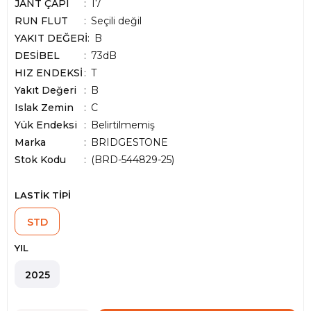
JANT ÇAPI
17
RUN FLUT
Seçili değil
YAKIT DEĞERİ
B
DESİBEL
73dB
HIZ ENDEKSİ
T
Yakıt Değeri
B
Islak Zemin
C
Yük Endeksi
Belirtilmemiş
Marka
:
BRIDGESTONE
Stok Kodu
(BRD-544829-25)
LASTİK TİPİ
STD
YIL
2025